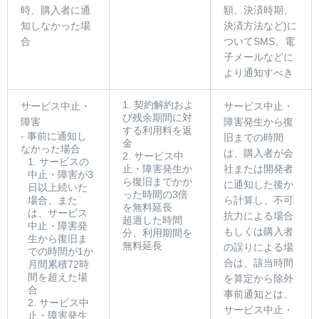
時、購入者に通
額、決済時期、
知しなかった場
決済方法など)に
合
ついてSMS、電
子メールなどに
より通知すべき
1. 契約解約およ
サービス中止・
サービス中止・
び残余期間に対
障害
障害発生から復
する利用料を返
- 事前に通知し
旧までの時間
金
なかった場合
は、購入者が会
2. サービス中
1. サービスの
止・障害発生か
社または開発者
中止・障害が3
ら復旧までかか
に通知した後か
日以上続いた
った時間の3倍
場合、また
ら計算し、不可
を無料延長
は、サービス
抗力による場合
超過した時間
中止・障害発
もしくは購入者
分、利用期間を
生から復旧ま
無料延長
の誤りによる場
での時間が1か
合は、該当時間
月間累積72時
間を超えた場
を算定から除外
合
事前通知とは、
2. サービス中
サービス中止・
止・障害発生